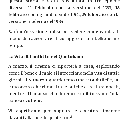
questa storia è stata raccontata in tre epoche
diverse:
11 febbraio
con la versione del 1935,
18
febbraio
con i grandi divi del 1962,
25 febbraio
con la
versione moderna del 1984.
Sarà un'occasione unica per vedere come cambia il
modo di raccontare il coraggio e la ribellione nel
tempo.
La Vita: Il Conflitto nel Quotidiano
A marzo, il cinema ci riporterà a casa, esplorando
come il bene e il male si intrecciano nella vita di tutti i
giorni. Il
4 marzo
guarderemo Una vita difficile, un
capolavoro che ci mostra le fatiche di restare onesti,
mentre l'
11 marzo
chiuderemo con il toccante Io la
conoscevo bene.
Vi aspettiamo per sognare e discutere insieme
davanti alla luce del proiettore!