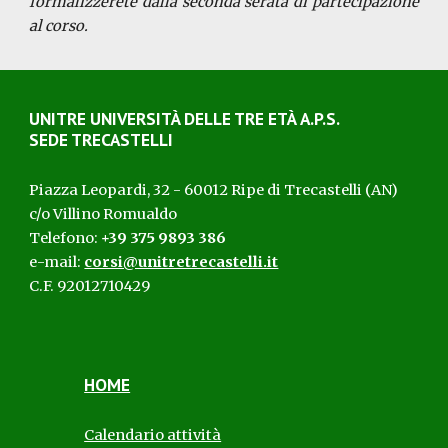
formalizzerete dalla seconda serata di partecipazione
al corso.
UNITRE UNIVERSITÀ D
ELLE
T
RE
ETÀ
A.P.S.
SEDE TRECASTELLI
Piazza Leopardi, 32 - 60012 Ripe di Trecastelli (AN)
c/o Villino Romualdo
Telefono:
+39 375 9893 386
e-mail:
corsi@unitretrecastelli.it
C.F. 92012710429
HOME
Calendario attività