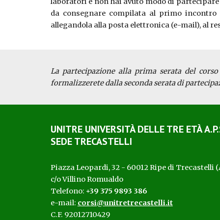
laboratori e non hai avuto modo di partecipare
da consegnare compilata al primo incontro u
allegandola alla posta elettronica (e-mail), al r
La partecipazione alla prima serata del corso
formalizzerete dalla seconda serata di partecipaz
UNITRE UNIVERSITÀ D
ELLE
T
RE
ETÀ
A.P.
SEDE TRECASTELLI
Piazza Leopardi, 32 - 60012 Ripe di Trecastelli 
c/o Villino Romualdo
Telefono:
+39 375 9893 386
e-mail:
corsi@unitretrecastelli.it
C.F. 92012710429