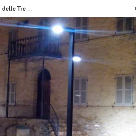
Unitre Trecastelli Università delle Tre Età APS
ip to main content
Skip to navigat