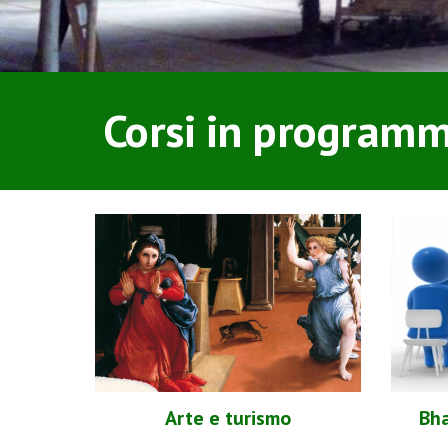
Cors
i
in programm
Arte e turismo
Bha