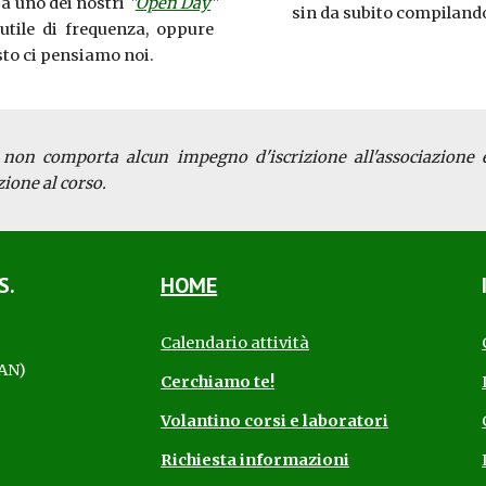
 a uno dei nostri
"
Open Day
"
sin da subito compiland
tile di frequenza, oppure
esto ci pensiamo noi.
 non comporta alcun impegno d'iscrizione all'associazione 
ione al corso.
S.
HOME
Calendario attività
(AN)
Cerchiamo te!
Volantino corsi e laboratori
Richiesta informazioni