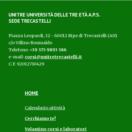
UNITRE UNIVERSITÀ D
ELLE
T
RE
ETÀ
A.P.S.
SEDE TRECASTELLI
Piazza Leopardi, 32 - 60012 Ripe di Trecastelli (AN)
c/o Villino Romualdo
Telefono:
+39 375 9893 386
e-mail:
corsi@unitretrecastelli.it
C.F. 92012710429
HOME
Calendario attività
Cerchiamo te!
Volantino corsi e laboratori